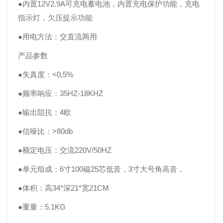
●内置12V2.9A可充电蓄电池，内置充电保护功能，充电
指示灯，欠压提示功能
●用电方法：交直流两用
产品参数
●失真度：<0,5%
●频率响应：35HZ-18KHZ
●输出阻抗：4欧
●信噪比：>80db
●额定电压：交流220V/50HZ
●单元组成：6寸100磁25芯低音，3寸大号角高音，
●体积：高34*深21*宽21CM
●重量：5.1KG